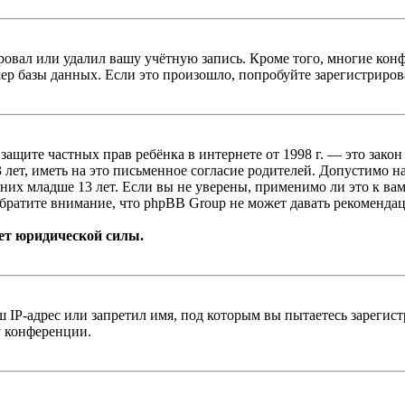
овал или удалил вашу учётную запись. Кроме того, многие кон
р базы данных. Если это произошло, попробуйте зарегистрироват
т о защите частных прав ребёнка в интернете от 1998 г. — это з
ет, иметь на это письменное согласие родителей. Допустимо н
х младше 13 лет. Если вы не уверены, применимо ли это к вам
братите внимание, что phpBB Group не может давать рекомендац
ет юридической силы.
IP-адрес или запретил имя, под которым вы пытаетесь зарегис
у конференции.