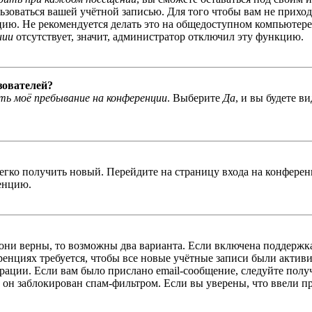
льзоваться вашей учётной записью. Для того чтобы вам не прихо
ю. Не рекомендуется делать это на общедоступном компьютере, 
нии
отсутствует, значит, администратор отключил эту функцию.
зователей?
ь моё пребывание на конференции
. Выберите
Да
, и вы будете в
легко получить новый. Перейдите на страницу входа на конфер
енцию.
 они верны, то возможны два варианта. Если включена поддержка
енциях требуется, чтобы все новые учётные записи были актив
трации. Если вам было прислано email-сообщение, следуйте пол
 он заблокирован спам-фильтром. Если вы уверены, что ввели пр