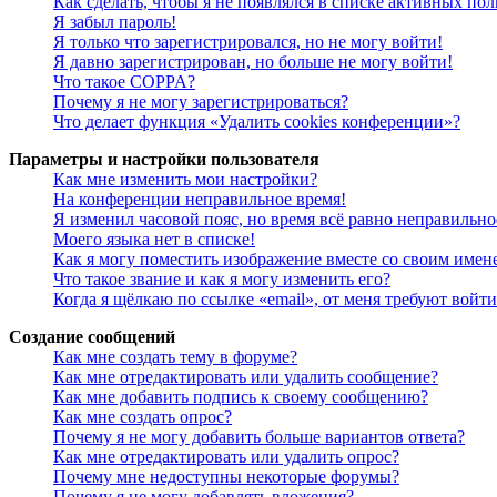
Как сделать, чтобы я не появлялся в списке активных пол
Я забыл пароль!
Я только что зарегистрировался, но не могу войти!
Я давно зарегистрирован, но больше не могу войти!
Что такое COPPA?
Почему я не могу зарегистрироваться?
Что делает функция «Удалить cookies конференции»?
Параметры и настройки пользователя
Как мне изменить мои настройки?
На конференции неправильное время!
Я изменил часовой пояс, но время всё равно неправильно
Моего языка нет в списке!
Как я могу поместить изображение вместе со своим имен
Что такое звание и как я могу изменить его?
Когда я щёлкаю по ссылке «email», от меня требуют войт
Создание сообщений
Как мне создать тему в форуме?
Как мне отредактировать или удалить сообщение?
Как мне добавить подпись к своему сообщению?
Как мне создать опрос?
Почему я не могу добавить больше вариантов ответа?
Как мне отредактировать или удалить опрос?
Почему мне недоступны некоторые форумы?
Почему я не могу добавлять вложения?