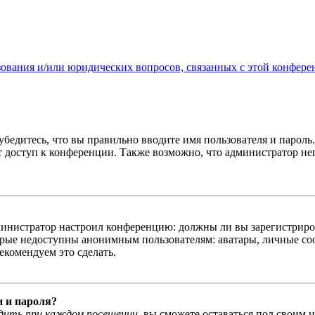
зования и/или юридических вопросов, связанных с этой конфере
бедитесь, что вы правильно вводите имя пользователя и пароль
ыт доступ к конференции. Также возможно, что администратор н
администратор настроил конференцию: должны ли вы зарегистриро
рые недоступны анонимным пользователям: аватары, личные сообщ
екомендуем это сделать.
и и пароля?
дить при каждом посещении
, вы сможете оставаться под своим 