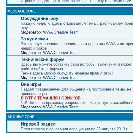
Игровой раздел, в котором размещаются шоу в режиме LIVE.
MESSAGE ZONE
Обсуждение шоу
Каждую неделю здесь открывается тема с расписанием боев
шоу.
Модератор:
WWA Creative Team
За кулисами
Этот форум посвящен специальным проектам WWA и авторс
наших игроков
Модератор:
WWA Creative Team
Технический форум
Здесь вы можете оставить свои вопросы, замечания и пожел
работе сайта и форума.
Также здесь можно обсудить нюансы правил игры!
Модератор:
WWA Creative Team
Вне игры
Раздел предназначен для общения на посторонние темы, не
процесса игры.
ВНУТРИ ТЕМА ДЛЯ НОВИЧКОВ
NB! Здесь по прежнему запрещается мат, флуд и оскорблени
Модератор:
WWA Creative Team
ARCHIVE ZONE
Игровой раздел
Плеи игроков с основания ассоциации по 26 августа 2013 г.