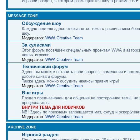
Игровой раздел, в котором размещаются шоу в режиме LIVE.
MESSAGE ZONE
Обсуждение шоу
Каждую неделю здесь открывается тема с расписанием боев
шоу.
Модератор:
WWA Creative Team
За кулисами
Этот форум посвящен специальным проектам WWA и авторс
наших игроков
Модератор:
WWA Creative Team
Технический форум
Здесь вы можете оставить свои вопросы, замечания и пожел
работе сайта и форума.
Также здесь можно обсудить нюансы правил игры!
Модератор:
WWA Creative Team
Вне игры
Раздел предназначен для общения на посторонние темы, не
процесса игры.
ВНУТРИ ТЕМА ДЛЯ НОВИЧКОВ
NB! Здесь по прежнему запрещается мат, флуд и оскорблени
Модератор:
WWA Creative Team
ARCHIVE ZONE
Игровой раздел
Плеи игроков с основания ассоциации по 26 августа 2013 г.