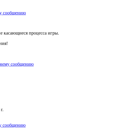
не касающиеся процесса игры.
ния!
г.