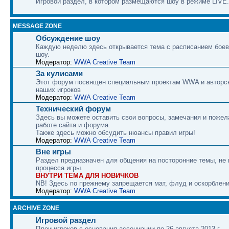
Игровой раздел, в котором размещаются шоу в режиме LIVE.
MESSAGE ZONE
Обсуждение шоу
Каждую неделю здесь открывается тема с расписанием боев
шоу.
Модератор:
WWA Creative Team
За кулисами
Этот форум посвящен специальным проектам WWA и авторс
наших игроков
Модератор:
WWA Creative Team
Технический форум
Здесь вы можете оставить свои вопросы, замечания и пожел
работе сайта и форума.
Также здесь можно обсудить нюансы правил игры!
Модератор:
WWA Creative Team
Вне игры
Раздел предназначен для общения на посторонние темы, не
процесса игры.
ВНУТРИ ТЕМА ДЛЯ НОВИЧКОВ
NB! Здесь по прежнему запрещается мат, флуд и оскорблени
Модератор:
WWA Creative Team
ARCHIVE ZONE
Игровой раздел
Плеи игроков с основания ассоциации по 26 августа 2013 г.