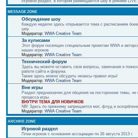
Игровой раздел, в котором размещаются шоу в режиме LIVE.
MESSAGE ZONE
Обсуждение шоу
Каждую неделю здесь открывается тема с расписанием боев
шоу.
Модератор:
WWA Creative Team
За кулисами
Этот форум посвящен специальным проектам WWA и авторс
наших игроков
Модератор:
WWA Creative Team
Технический форум
Здесь вы можете оставить свои вопросы, замечания и пожел
работе сайта и форума.
Также здесь можно обсудить нюансы правил игры!
Модератор:
WWA Creative Team
Вне игры
Раздел предназначен для общения на посторонние темы, не
процесса игры.
ВНУТРИ ТЕМА ДЛЯ НОВИЧКОВ
NB! Здесь по прежнему запрещается мат, флуд и оскорблени
Модератор:
WWA Creative Team
ARCHIVE ZONE
Игровой раздел
Плеи игроков с основания ассоциации по 26 августа 2013 г.