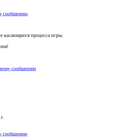
не касающиеся процесса игры.
ния!
г.