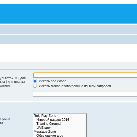
ультатах, и
-
для
Искать все слова
олом
|
для поиска
адения.
Искать любое слово/поиск с языком запросов
орумах
же.