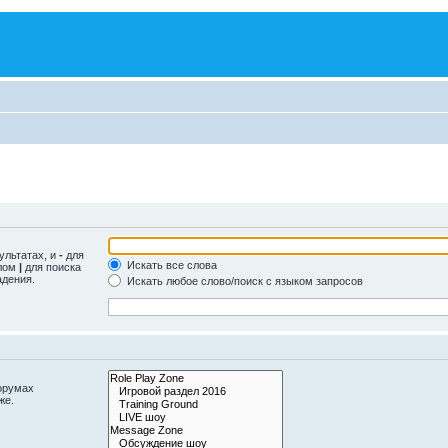
ультатах, и
-
для
Искать все слова
олом
|
для поиска
адения.
Искать любое слово/поиск с языком запросов
орумах
же.