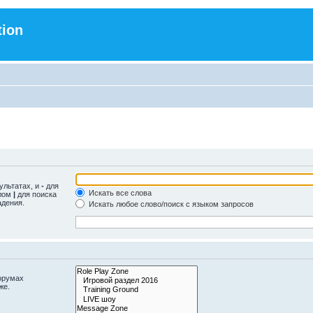
tion
ультатах, и
-
для
Искать все слова
олом
|
для поиска
адения.
Искать любое слово/поиск с языком запросов
орумах
же.