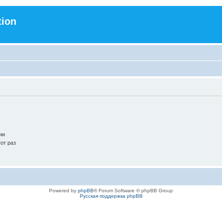
tion
ии
от раз
Powered by
phpBB
® Forum Software © phpBB Group
Русская поддержка phpBB