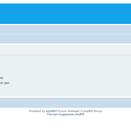
ии
от раз
Powered by
phpBB
® Forum Software © phpBB Group
Русская поддержка phpBB