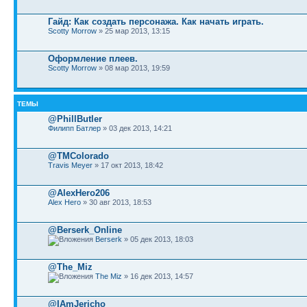
Гайд: Как создать персонажа. Как начать играть.
Sсotty Morrow
» 25 мар 2013, 13:15
Оформление плеев.
Sсotty Morrow
» 08 мар 2013, 19:59
ТЕМЫ
@PhillButler
Филипп Батлер
» 03 дек 2013, 14:21
@TMColorado
Travis Meyer
» 17 окт 2013, 18:42
@AlexHero206
Alex Hero
» 30 авг 2013, 18:53
@Berserk_Online
Berserk
» 05 дек 2013, 18:03
@The_Miz
The Miz
» 16 дек 2013, 14:57
@IAmJericho