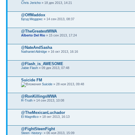
Chris Jericho
» 18 дек 2013, 14:21
@OffMaddox
Брэд Меддокс
» 14 сен 2013, 08:37
@TheGreatestWWA
Alberto Del Rio
» 15 сен 2013, 17:24
@NateAndSasha
Nathaniel Aldridge
» 16 окт 2013, 16:16
@Flash_is_AWESOME
Jabie Flash
» 09 дек 2013, 07:48
Suicide FM
Suicide
» 28 ноя 2013, 09:48
@RonKillingsWWA
R-Truth
» 14 сен 2013, 10:08
@TheMexicanLuchador
El Magnifico
» 18 окт 2013, 16:13
@FightSteenFight
Steen -history-
» 06 ноя 2013, 15:09