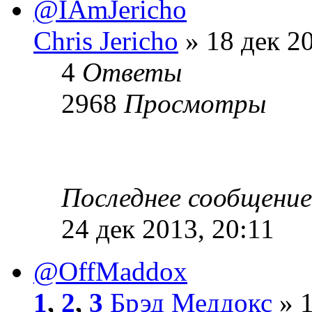
@IAmJericho
Chris Jericho
» 18 дек 20
4
Ответы
2968
Просмотры
Последнее сообщени
24 дек 2013, 20:11
@OffMaddox
1
,
2
,
3
Брэд Меддокс
» 1