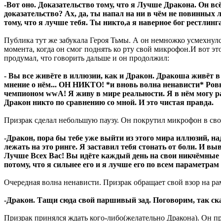
-Вот оно. Доказательство тому, что я Лучше Дракона. Он всё
доказательство? Ах, да, ты напал на ни в чём не повинных 
тому, что я лучше тебя. Ты никто,а я наверное бог рестлинга
Публика тут же забукала Героя Тьмы. А он немножко усмехнул
момента, когда он смог поднять ко рту свой микрофон.И вот э
продумал, что говорить дальше и он продолжил:
- Вы все живёте в иллюзии, как и Дракон. Дракоша живёт в
мнение о нём... ОН НИКТО! *и вновь волна ненависти* Ро
чемпионом wwA! Я живу в мире реальности. Я в нём могу ра
Дракон никто по сравнению со мной. И это чистая правда.
Призрак сделал небольшую паузу. Он покрутил микрофон в сво
-Дракон, пора бы тебе уже выйти из этого мира иллюзий, на
лежать на это ринге. Я заставил тебя стонать от боли. И выв
Лучше Всех Вас! Вы идёте каждый день на свои никчёмные ра
потому, что я сильнее его и я лучше его по всем параметра
Очередная волна ненависти. Призрак обращает свой взор на ра
-Дракон. Тащи сюда свой паршивый зад. Поговорим, так ска
Призрак принялся ждать кого-либо(желательно Дракона). Он пр