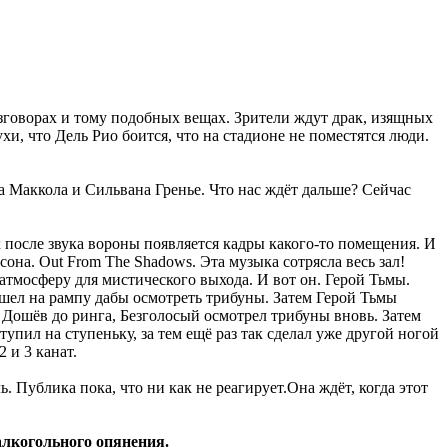
разговорах и тому подобных вещах. Зрители ждут драк, изящных
, что Дель Рио боится, что на стадионе не поместятся люди.
 Маккола и Сильвана Гренье. Что нас ждёт дальше? Сейчас
ук после звука вороны появляется кадры какого-то помещения. И
сона. Out From The Shadows. Эта музыка сотрясла весь зал!
атмосферу для мистического выхода. И вот он. Герой Тьмы.
шел на рампу дабы осмотреть трибуны. Затем Герой Тьмы
. Дошёв до ринга, Безголосый осмотрел трибуны вновь. Затем
упил на ступеньку, за тем ещё раз так сделал уже другой ногой
 и 3 канат.
. Публика пока, что ни как не реагирует.Она ждёт, когда этот
 алкогольного опянения.