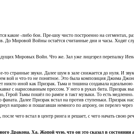
ится какие -либо бои. Пре-шоу чисто построенно на сегментах, 
 До Мировой Войны остаётся считанные дни и часы. Ходят слухи
дущих Мировых Войн. Что же. Зал уже лицезрел перепалку Иена
ие-то странные звуки. Далее шум в зале снижается до нуля. И зв
 Затем вой и что-то не понятное. Это была композиция Джима Джон
ет никто иной как Призрак. Тьма и тишина создавала идеальною 
авке с нарисованным прессом. У него в руках бита. Призрак вы
но, Герой Тьмы пошёл по рампе в такт музыки. То есть медленно
 фаната. Далее Призрак встал на против ступеньки. Призрак наст
нул направо и пошагавши немного по апрону, он перелез через 2
осле чего встал в центр ринга и решает, с чего начать свою речь
тного Дракона. Ха. Жопой чую, что он это сказал в состоянии