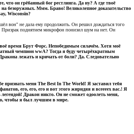
е, что он грёбанный бог рестлинга. Да ну? А где твоё
ины на безоружных. Ммм. Браво! Великолепное доказательство
ay, Wisconsin?
шёл вон" не дала ему продолжить. Он решил дождаться того
 и Призрак поднятием микрофон понизил шум на нет. Он
в своё время Брут Форс. Непобедимым силачём. Хотя моё
кратный чемпион wwA? Тогда я буду четырёхкратным
 Дракона лежать и кричать от боли? Да. Следовательно
е признать меня The Best In The World! Я заставил тебя
натов, его, его, его и вот этого жирндяя и всеееех вас.! Я
 легендой! Дракон никто. Он не сможет одоолеть меня,
го, чтобы я был лучшим в мире.