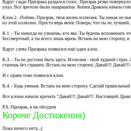
Вдруг сзади Призрака раздался голос. Призрак резко повернулс
упал. Все зрители были ошарашены. Копия Дракона начала гов
Клон.2. -Пойми, Призрак, твоя жизнь иллюзия. Ты никак не выб
из этой иллюзии. Просто верь меня. Поверь, что ты не лучший, 
К.1. - Ты никогда не узнаешь, кто мы. Ты будешь вспоминать эт
Бессмертный, а ты всего лишь мразь. Встань на мою сторону, и я
Вдруг слева Призрака появился ещё один клон.
К.3. - Ты не достоин быть здесь. Иллюзия - твой худший страх.
станешь без страшен. Встань на мою сторону. Давай!!! Давай!!!-
И с права тоже появился клон.
К.4. - Будь умным. Встань на мою сторону. Сделай правильный 
Все клоны начали кричать "Давай!!! Давай!!!. Настоящий Драко
P.S. Призрак, в вк обсудим
Короче Достижения)
Пока ничего нету...(