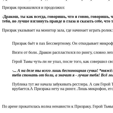
Призрак прокашлялся и продолжил:
-Дракош, ты как всегда, говоришь, что я говно, говоришь, 
тебя, но лучше взглянуть правде в глаза и сказать себе, ч
Призрак указывает на монитор зала, где начинает играть ролик:
Призрак бьёт в пах Бессмертному. Он откидывает микроф
Визги от боли. Дракон распластился по рингу, словно ле
Герой Тьмы чуть-ли не упал, после того, как совершил 
-... А на деле ты всего лишь беспомощная сучка! *тяжё
тебя стонать от боли, а значит я - лучше тебя! Всё ло
Публика тут же начала забукивать рестлера. А сам Герой 
врубается.А Призрака нету на ринге. Лишь микрофон, его 
По арене прокатилась волна ненависти к Призраку. Герой Тьм