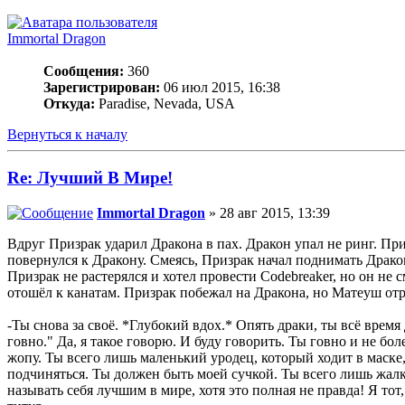
Immortal Dragon
Сообщения:
360
Зарегистрирован:
06 июл 2015, 16:38
Откуда:
Paradise, Nevada, USA
Вернуться к началу
Re: Лучший В Мире!
Immortal Dragon
» 28 авг 2015, 13:39
Вдруг Призрак ударил Дракона в пах. Дракон упал не ринг. Пр
повернулся к Дракону. Смеясь, Призрак начал поднимать Драко
Призрак не растерялся и хотел провести Codebreaker, но он не
отошёл к канатам. Призрак побежал на Дракона, но Матеуш отр
-Ты снова за своё. *Глубокий вдох.* Опять драки, ты всё время
говно." Да, я такое говорю. И буду говорить. Ты говно и не бо
жопу. Ты всего лишь маленький уродец, который ходит в маске,
подчиняться. Ты должен быть моей сучкой. Ты всего лишь жалки
называть себя лучшим в мире, хотя это полная не правда! Я тот