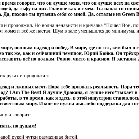
 время говорит, что он лучше меня, что он лучше всех на свет
людей, да тьфу на них. Главное как и с чем. Ты напал со сп
. Да, похоже ты путаешь себя со мной. Да, осталые из Green B
ся и продолжил. Но волна ненависти и кричалка "Пошёл Вон, по
тот момент всё же настал. Шум в зале уменьшился до минимума,
 мире, полным надежд и побед. В мире, где он тот, кем был 
вно так же, как и сейчашний чемпион, Юрий Бойка. Он трёх
сставить всё по полкам. Ровно, чисто и красиво. Я заставил
их руках и продолжил:
дежд и лживых мечт. Пора тебе признать реальность. Пора теб
од? I Am The Best! Я лучше Дракона, я лучше него*тыкает в фа
боты, в то время, как я здесь, в этой индустрии становлюсь
м известным миру. И мне не нужна чья-либо поддержка для то
мпу и говорит:
зать, по душам!
авой рукой чутки размахивал битой.