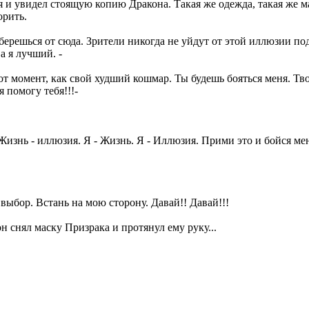
я и увидел стоящую копию Дракона. Такая же одежда, такая же м
орить.
ерешься от сюда. Зрители никогда не уйдут от этой иллюзии под
а я лучший. -
от момент, как свой худший кошмар. Ты будешь бояться меня. Твой
 помогу тебя!!!-
 Жизнь - иллюзия. Я - Жизнь. Я - Иллюзия. Прими это и бойся ме
выбор. Встань на мою сторону. Давай!! Давай!!!
н снял маску Призрака и протянул ему руку...