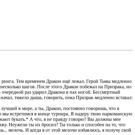
с ринга. Тем временем Дракон ещё лежал. Герой Тьмы медленно
 несколько шагов. После этого Дракон побежал на Призрака, но
 в очередной раз ударил Дракона в пах ногой. Бессмертный
начал, тяжело дыша, говорить, пока Призрак медленно вставал:
 лучший в мире, а ты, Дракон, постоянно говоришь, что я
 что мы встретимся в конце турнира. Я надеру твою наркоманскую
инают букать.* А что, я не правду говорю? Вы должны мне
жу. Неужели ты их бросил? Ты только и способен на то, что
ь... мелочь. И когда я от этой мелочи избавлюсь, я получу свой