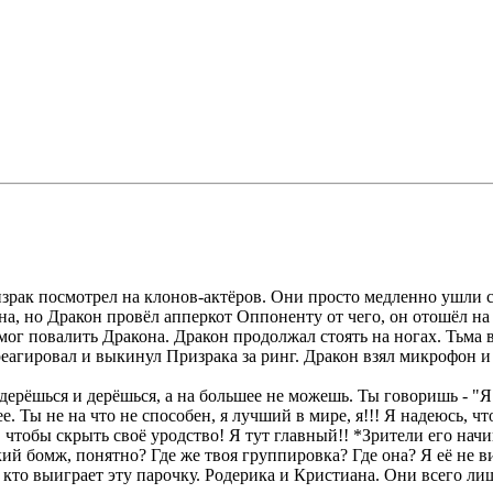
израк посмотрел на клонов-актёров. Они просто медленно ушли 
на, но Дракон провёл апперкот Оппоненту от чего, он отошёл на
 смог повалить Дракона. Дракон продолжал стоять на ногах. Тьма
еагировал и выкинул Призрака за ринг. Дракон взял микрофон и 
 дерёшься и дерёшься, а на большее не можешь. Ты говоришь - "Я
лее. Ты не на что не способен, я лучший в мире, я!!! Я надеюсь,
 чтобы скрыть своё уродство! Я тут главный!! *Зрители его нач
й бомж, понятно? Где же твоя группировка? Где она? Я её не ви
, кто выиграет эту парочку. Родерика и Кристиана. Они всего лиш