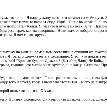
тула, это точно. Я надеру жопу всем, кто встанет на моём пути.
е важен этот титул, то вали от сюда. Иди!!! Ты не выиграешь. Я
ого психопата - Бойки. Я главнее и лучше их всех. А ты, Призра
ым рестлерам, как ты говоришь... Новичкам. Я победил старого
титулом. Я вам гарантирую.-
а выхожу на ринг в нормальном состоянии в отличии от некоторы
ову. Я тот, кто сдерживает эту федерацию. Я тот, кто показывае
ю со мной! *Зрители букают Дракона* (Без обид Ланн) Не Бойка 
ыва, главное, что матчи были крутые, а не как у "Скучного При
-
то будет шок, но мне плевать. Я выиграю этого чмошника, и вы б
ридцатого Августа, когда я выиграю этот титул. Ты его не выиг
оторой подыхают крысы! ХАхаха...-
его. Призрак уклонился. Он начал бить Дракона по лицу. Дракон 