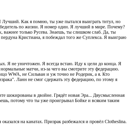
 Я Лучший. Как я помню, ты уже пытался выиграть титул, но
 победитель по жизни. Я номер один. Я лучший в мире. Почему?
к, важнее только Русева. Знаешь, ты слишком слаб. Да, ты
 пердуна Кристиана, я побеждал того же Суплекса. Я выиграю
х. Я не уничтожен. Я всегда встаю. Иду к цели до конца. Я
т нормальные матчи, из-за чего вы смотрите эту федерацию.
лицо WWA, не Сильван и уж точно не Родерик, а я. Кто
зрака". Ланн не смог сдержать эту федерацию, по этому я
удите шокированы в двойне. Грядёт новая Эра... Двусмысленная
раешь, потому что ты уже проигрывал Бойке и всяким таким
оказался на канатах. Призрак разбежался и провёл Clotheslina.