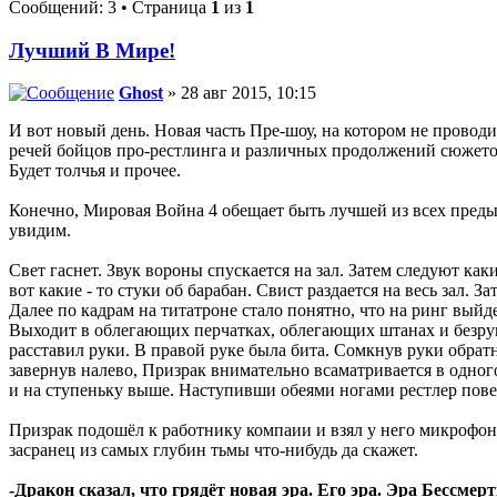
Сообщений: 3 • Страница
1
из
1
Лучший В Мире!
Ghost
» 28 авг 2015, 10:15
И вот новый день. Новая часть Пре-шоу, на котором не провод
речей бойцов про-рестлинга и различных продолжений сюжетов.
Будет толчья и прочее.
Конечно, Мировая Война 4 обещает быть лучшей из всех преды
увидим.
Свет гаснет. Звук вороны спускается на зал. Затем следуют как
вот какие - то стуки об барабан. Свист раздается на весь зал.
Далее по кадрам на титатроне стало понятно, что на ринг выйд
Выходит в облегающих перчатках, облегающих штанах и безрук
расставил руки. В правой руке была бита. Сомкнув руки обрат
завернув налево, Призрак внимательно всаматривается в одного
и на ступеньку выше. Наступивши обеями ногами рестлер повер
Призрак подошёл к работнику компаии и взял у него микрофон, п
засранец из самых глубин тьмы что-нибудь да скажет.
-Дракон сказал, что грядёт новая эра. Его эра. Эра Бессмер