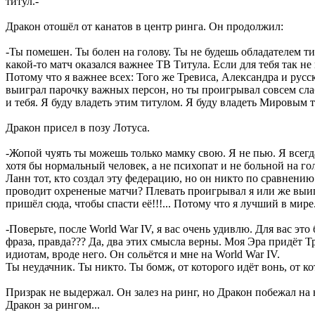
титул.-
Дракон отошёл от канатов в центр ринга. Он продолжил:
-Ты помешен. Ты болен на голову. Ты не будешь обладателем ти
какой-то матч оказался важнее ТВ Титула. Если для тебя так н
Потому что я важнее всех: Того же Тревиса, Александра и русск
выиграл парочку важных персон, но ты проигрывал совсем слаб
и тебя. Я буду владеть этим титулом. Я буду владеть Мировым 
Дракон присел в позу Лотуса.
-Жопой чуять ты можешь только мамку свою. Я не пью. Я всегд
хотя бы нормальный человек, а не психопат и не больной на гол
Ланн тот, кто создал эту федерацию, но он никто по сравнени
проводит охрененые матчи? Плевать проигрывал я или же выигр
пришёл сюда, чтобы спасти её!!!... Потому что я лучший в мире.
-Поверьте, после World War IV, я вас очень удивлю. Для вас э
фраза, правда??? Да, два этих смысла верны. Моя Эра придёт Т
идиотам, вроде него. Он сольётся и мне на World War IV.
Ты неудачник. Ты никто. Ты бомж, от которого идёт вонь, от к
Призрак не выдержал. Он залез на ринг, но Дракон побежал на н
Дракон за рингом...