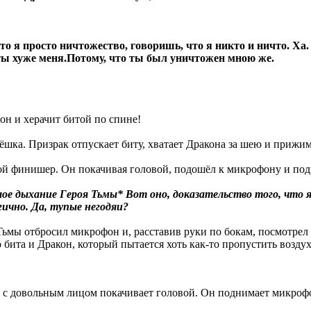
что я просто ничтожество, говоришь, что я никто и ничто. Х
то ты хуже меня.Потому, что ты был уничтожен мною же.
он и херачит битой по спине!
пёшка. Призрак отпускает биту, хватает Дракона за шею и прижи
свой финишер. Он покачивая головой, подошёл к микрофону и под
лое дыхание Героя Тьмы* Вот оно, доказательство того, что я
гично. Да, тупые негодяи?
Тьмы отбросил микрофон и, расставив руки по бокам, посмотрел в
бита и Дракон, который пытается хоть как-то пропустить воздух ч
ы с довольным лицом покачивает головой. Он поднимает микрофо