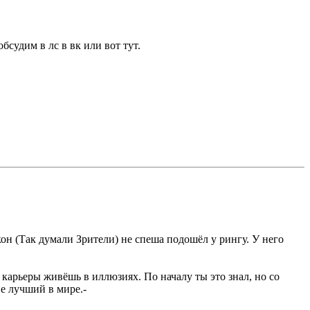
бсудим в лс в вк или вот тут.
акон (Так думали Зрители) не спеша подошёл у рингу. У него
й карьеры живёшь в иллюзиях. По началу ты это знал, но со
не лучший в мире.-