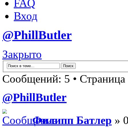
FAQ
Вход
@PhillButler
Закрыто
Сообщений: 5 • Страница
@PhillButler
Филипп Батлер
» 0