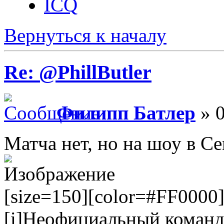
ICQ
Вернуться к началу
Re: @PhillButler
Филипп Батлер
» 0
Матча нет, но на шоу в С
[size=150][color=#FF0000]Е
[i]Неофициальный коман