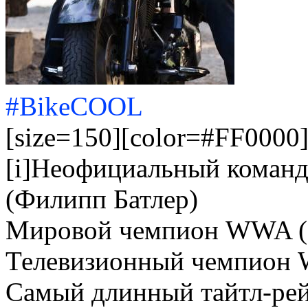
#BikeCOOL
[size=150][color=#FF0000]Е
[i]Неофициальный коман
(Филипп Батлер)
Мировой чемпион WWA (
Телевизионный чемпион
Самый длинный тайтл-рей