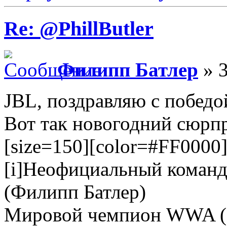
Re: @PhillButler
Филипп Батлер
» 3
JBL, поздравляю с победо
Вот так новогодний сюрпр
[size=150][color=#FF0000]Е
[i]Неофициальный коман
(Филипп Батлер)
Мировой чемпион WWA (