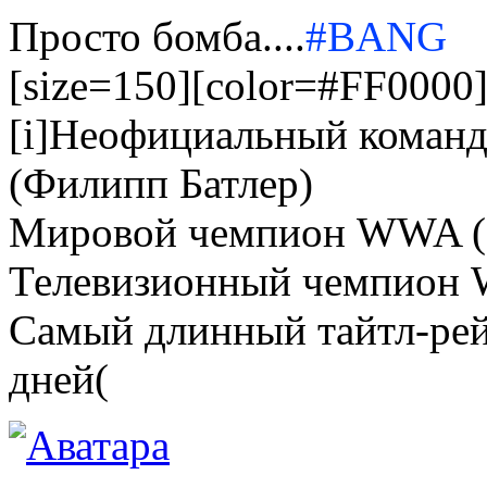
Просто бомба....
#BANG
[size=150][color=#FF0000]Е
[i]Неофициальный коман
(Филипп Батлер)
Мировой чемпион WWA (
Телевизионный чемпион
Самый длинный тайтл-рей
дней(