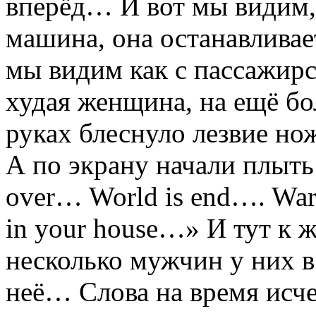
вперёд… И вот мы видим, к
машина, она останавливает
мы видим как с пассажирс
худая женщина, на ещё б
руках блеснуло лезвие 
А по экрану начали плыть
over… World is end…. War
in your house…» И тут к 
несколько мужчин у них в
неё… Слова на время ис