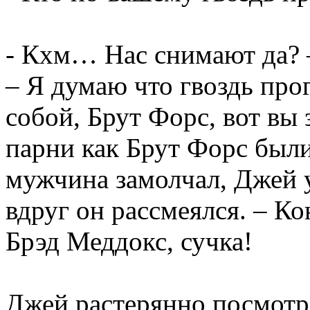
- Кхм… Нас снимают да? 
– Я думаю что гвоздь пр
собой, Брут Форс, вот вы 
парни как Брут Форс были
мужчина замолчал, Джей у
вдруг он рассмеялся. – Ко
Брэд Меддокс, сучка!
Джей растерянно посмотр