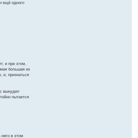
и ещё одного
т, и при этом,
амая большая из
, и, признаться
лс вынудил
стойно пытается
 него в этом