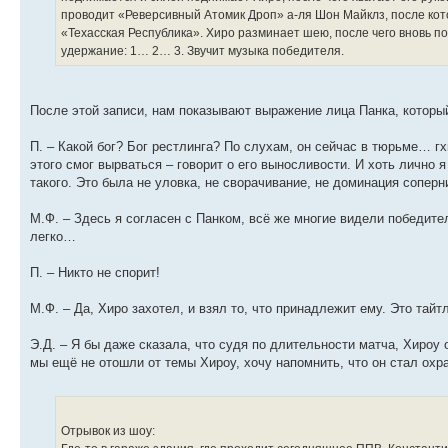
проводит «Реверсивный Атомик Дроп» а-ля Шон Майклз, после кото
«Техасская Республика». Хиро разминает шею, после чего вновь
удержание: 1… 2… 3. Звучит музыка победителя.
После этой записи, нам показывают выражение лица Панка, который
П. – Какой бог? Бог рестлинга? По слухам, он сейчас в тюрьме… гх
этого смог вырваться – говорит о его выносливости. И хоть лично
такого. Это была не уловка, не сворачивание, не доминация соперн
М.Ф. – Здесь я согласен с Панком, всё же многие видели победите
легко…
П. – Никто не спорит!
М.Ф. – Да, Хиро захотел, и взял то, что принадлежит ему. Это тайт
Э.Д. – Я бы даже сказала, что судя по длительности матча, Хироу 
мы ещё не отошли от темы Хироу, хочу напомнить, что он стал охр
Отрывок из шоу: