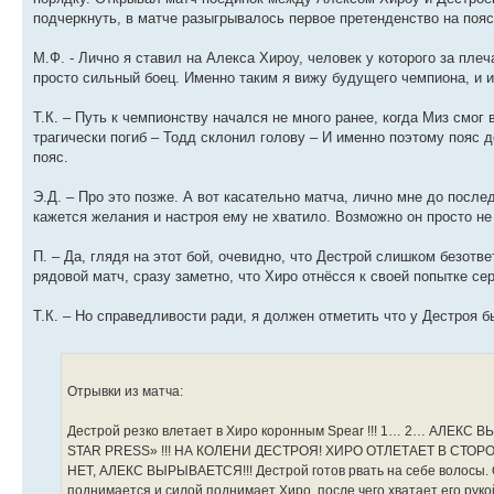
подчеркнуть, в матче разыгрывалось первое претенденство на поя
М.Ф. - Лично я ставил на Алекса Хироу, человек у которого за пле
просто сильный боец. Именно таким я вижу будущего чемпиона, и 
Т.К. – Путь к чемпионству начался не много ранее, когда Миз смо
трагически погиб – Тодд склонил голову – И именно поэтому пояс д
пояс.
Э.Д. – Про это позже. А вот касательно матча, лично мне до после
кажется желания и настроя ему не хватило. Возможно он просто не
П. – Да, глядя на этот бой, очевидно, что Дестрой слишком безотв
рядовой матч, сразу заметно, что Хиро отнёсся к своей попытке се
Т.К. – Но справедливости ради, я должен отметить что у Дестроя бы
Отрывки из матча:
Дестрой резко влетает в Хиро коронным Spear !!! 1… 2… АЛЕКС
STAR PRESS» !!! НА КОЛЕНИ ДЕСТРОЯ! ХИРО ОТЛЕТАЕТ В СТО
НЕТ, АЛЕКС ВЫРЫВАЕТСЯ!!! Дестрой готов рвать на себе волосы. О
поднимается и силой поднимает Хиро, после чего хватает его рукой