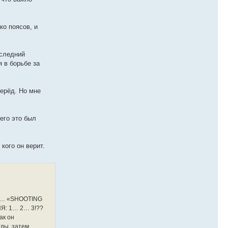
ко поясов, и
оследний
 в борьбе за
перёд. Но мне
его это был
кого он верит.
 и… «SHOOTING
Я: 1… 2… 3!??
ак он
жды, затем