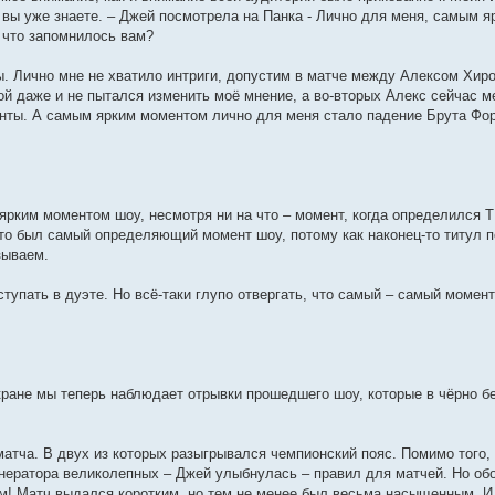
 вы уже знаете. – Джей посмотрела на Панка - Лично для меня, самым 
 что запомнилось вам?
ы. Лично мне не хватило интриги, допустим в матче между Алексом Хир
ой даже и не пытался изменить моё мнение, а во-вторых Алекс сейчас 
онты. А самым ярким моментом лично для меня стало падение Брута Фо
 ярким моментом шоу, несмотря ни на что – момент, когда определился
это был самый определяющий момент шоу, потому как наконец-то титул 
зываем.
тупать в дуэте. Но всё-таки глупо отвергать, что самый – самый момен
экране мы теперь наблюдает отрывки прошедшего шоу, которые в чёрно 
матча. В двух из которых разыгрывался чемпионский пояс. Помимо того,
енератора великолепных – Джей улыбнулась – правил для матчей. Но об
м! Матч выдался коротким, но тем не менее был весьма насыщенным. И