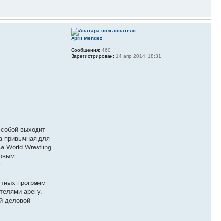
April Mendez
Сообщения:
460
Зарегистрирован:
14 апр 2014, 18:31
 собой выходит
а привычная для
 World Wrestling
ровым
er…
остных программ
ителями арену.
ий деловой