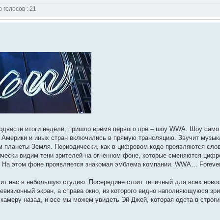
о голосов : 21
 подвести итоги недели, пришло время первого пре – шоу WWA. Шоу само
й Америки и иных стран включились в прямую трансляцию. Звучит музык
м планеты Земля. Периодически, как в цифровом коде проявляются слова
ически видим тени зрителей на огненном фоне, которые сменяются циф
ой. На этом фоне проявляется знакомая эмблема компании. WWA… Forev
осит нас в небольшую студию. Посередине стоит типичный для всех нов
левизионный экран, а справа окно, из которого видно наполняющуюся зр
 камеру назад, и все мы можем увидеть Эй Джей, которая одета в строг