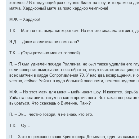
хотелось! В следующий раз я куплю билет на шоу, и тогда меня д
матча. Хардкорный матч за пояс хардкор чемпиона!
М.Ф. – Хардкор!
Т.К. – Матч опять выдался коротким. Но вот его спасала интрига, д
Э.Д. – Даже аналитика не помогала?
Т.К. – (Отрицательно машет головой).
П. – Я был удивлён победе Роллинза, но был также удивлён его глу
если соперник выигрывает пояс обратно, титул считается защищён
всех матчей в карде Сопротивления 70. У нас два возвращения, и о
честно, сейчас Уайатт в куда большей опасности, нежели неделю н
М.Ф. – Но этот матч для меня – мейн ивент шоу. И кажется, борьба
Уайатта поставить титул на кон и против него. Вот такая непростая
выбраться. Что скажешь о Вилейне, Панк?
П. – Эм… честно говоря, я не знаю, кто это.
Т.К. – Оу…
П. – Зато я прекрасно знаю Кристофера Дениелса, один из самых п