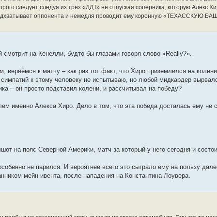
рого следует следуя из трёх «ДДТ» не отпуская соперника, которую Алекс Х
 подхватывает оппонента и немедля проводит ему коронную «ТЕХАССКУЮ БА
 смотрит на Кенелли, будто бы глазами говоря слово «Really?».
м, вернёмся к матчу – как раз тот факт, что Хиро приземлился на колен
 я симпатий к этому человеку не испытываю, но любой мидкардер вырвал
ика – он просто подставил колени, и рассчитывал на победу?
лем именно Алекса Хиро. Дело в том, что эта победа досталась ему не с
лшот на пояс Северной Америки, матч за который у него сегодня и состои
особенно не парился. И вероятнее всего это сыграло ему на пользу дале
анником мейн ивента, после нападения на Константина Лоувера.