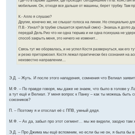
Где-то в гараже здания, где проходит сегодняшнее ППВ. Константи
мобильник. Он, отходя все дальше от машины, берет трубку. Там 
К.- Алло я слушаю?
Другие, конечно же, не слышат голоса на линии. Но специально дл
П.В.- Узнал? (в трубке слышится хриплый смех) - Знаешь я долго д
передай Дель Рио что ни одна тюрьма и ни одна психушка не удерж
способ закрыть меня, это ничего не изменит...
Связь тут же оборвалась, и не успел Костя развернуться, как его 
и резко притормозил. Костя лежал практически без сознания на ас
неизвестно направлении....
Э.Д. – Жуть. И после этого нападения, сомнения что Велиал заявит
М.Ф. – По правде говоря, мы даже не знаем, что было в голове у Л
а тут ещё и Велиал. У меня вопрос к Панку – как ты можешь быть сп
союзников?
П. – Поэтому я и отослал её с ППВ, умный дядя.
М.Ф. – Ах да, забыл про этот сегмент… мы же видели, заодно там
Э.Д. – Про Джима мы ещё вспомним, но если бы не он, я была бы в