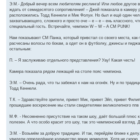
Э.М.- Добрый вечер всем любителям реслинга! Или любое другое вр
ждать от семидесятого сопротивления! – Джей помахала в камеру р
расположились Тодд Кеннели и Мик Фолуи. Но был и ещё один чел
захватывающего, сложного и просто оче – е – е – ень классного, ч
специальный гость. Встречайте, чемпион W – W – A CM PUNK!
Нам показывают СМ Панка, который привстал со своего места, как-
расчесаны волосы по бокам, а одет он в футболку, джинсы и пиджа
остальным:
П. – Я заслуживаю отдельного представления? Уау! Какая честь!
Камера показала рядом лежащий на столе пояс чемпиона.
Э.М. – Очень рада, что ты забежал к нам на огонёк. Ну и по трад
Тодд Кеннели.
Т.К. – Здравствуйте зрители, привет Мик, привет Эйп, привет Филип
прошедшее воскресение мы стали свидетелями великолепного ппв 
М.Ф. - Несомненно присутствие на таком шоу, даёт большой плюс к
полезен. А что особо красит это шоу, так это чемпионский взгляд.
Э.М. - Возьмём за добрую традицию. И так, перейдём ближе к де
увидели определённое количество ярких моментов. Хотя не скрою, 