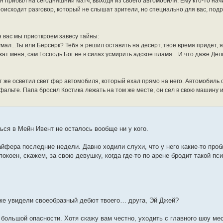
н прибыл на сегодняшний матч, выходя из своего автомобиля. Ему кто-то нач
происходит разговор, который не слышат зрители, но специально для вас, по
я вас мы приоткроем завесу тайны:
умал...Ты или Берсерк? Тебя я решил оставить на десерт, твое время придет, 
ат меня, сам Господь Бог не в силах усмирить адское пламя... И что даже Де
тут же осветил свет фар автомобиля, который ехал прямо на него. Автомобиль
фальте. Папа бросил Костика лежать на том же месте, он сел в свою машину и
ься в Мейн Ивент не осталось вообще ни у кого.
айфера последние недели. Давно ходили слухи, что у него какие-то про
окоен, скажем, за свою девушку, когда где-то по арене бродит такой пси
 же увидели своеобразный дебют твоего… друга, Эй Джей?
 большой опасности. Хотя скажу вам честно, уходить с главного шоу ме