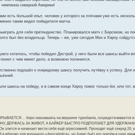
с чемпиона северной Америки!
чами есть большой опыт, человек у которого за плечами уже есть несколь
именно таким видел победителя матча.
г выиграть для себя претенденство. Планировался матч с Берсеком, но п
олго был без владельца. Теперь – же, уже сегодня Миз и Хироу сойдутся
днего хотелось, чтобы победил Дестрой, у него были все шансы выйти в
 понял с чем имеет дело, а возможно поленился.
етственно подошёл к очередному шансу получить путёвку к успеху. Для н
рьёзней.
ли шансы на победу, и в самом конце Хироу помог только бог, или тот, в 
 ВЫРЫВАЕТСЯ… Хиро оказавшись на вершине турнбакла, сосредотачивается
РОНУ, ДЕРЖАСЬ ЗА ЖИВОТ, А БАЙКЕР БЫСТРО ПОДПОЛЗАЕТ ДЛЯ УДЕРЖАНИ
н злится и начинает вести себя ещё агрессивней. Проходит ещё секунд 20, к
 в яблочко для коронного «Apocaliptica», но Алекс бьёт его локтём в шею два