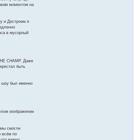
ярким моментом на
оу и Дестроем я
медленно
рса в мусорный
 THE CHAMP. Даже
перестал быть
т шоу был именно
белом изображении
 мы смогли
о всём по
 что важно