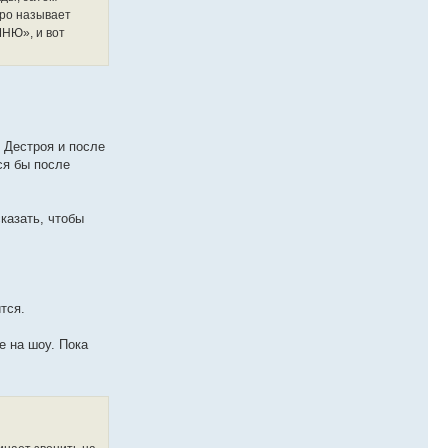
иро называет
ШНЮ», и вот
и Дестроя и после
ся бы после
казать, чтобы
тся.
е на шоу. Пока