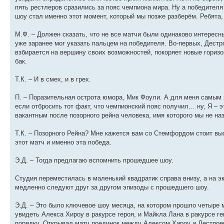
пять рестлеров сразились за пояс чемпиона мира. Ну а победителя
шоу стал именно этот момент, который мы позже разберём. Ребята,
М.Ф. – Должен сказать, что не все матчи были одинаково интересн
уже заранее мог указать пальцем на победителя. Во-первых, Дестр
взбирается на вершину своих возможностей, покоряет новые гориз
бак.
Т.К. – И в смех, и в грех.
П. – Поразительная острота юмора, Мик Фоули. А для меня самым
если отбросить тот факт, что чемпионский пояс получил… ну, Я – 
вакантным после позорного рейна человека, имя которого мы не на
Т.К. – Позорного Рейна? Мне кажется вам со Стемфордом стоит выс
этот матч и именно эта победа.
Э.Д. – Тогда предлагаю вспомнить прошедшее шоу.
Студия переместилась в маленький квадратик справа внизу, а на 
медленно следуют друг за другом эпизоды с прошедшего шоу.
Э.Д. – Это было ключевое шоу месяца, на котором прошло четыре 
увидеть Алекса Хироу в ракурсе героя, и Майкла Лана в ракурсе г
порядку. Открывал матч поединок между Алексом Хироу и Дестрое