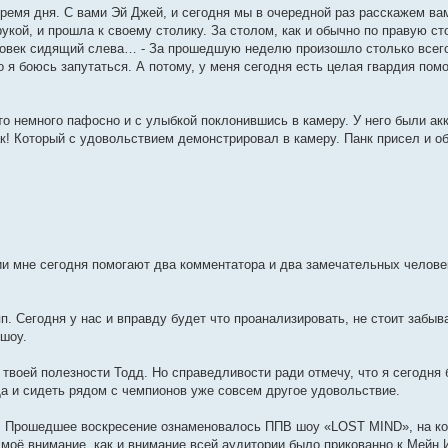
емя дня. С вами Эй Джей, и сегодня мы в очередной раз расскажем вам
укой, и прошла к своему столику. За столом, как и обычно по правую ст
овек сидящий слева… - За прошедшую неделю произошло столько всего
то я боюсь запутаться. А потому, у меня сегодня есть целая гвардия пом
то немного пафосно и с улыбкой поклонившись в камеру. У него были ак
к! Который с удовольствием демонстрировал в камеру. Панк присел и о
иции мне сегодня помогают два комментатора и два замечательных челов
п. Сегодня у нас и вправду будет что проанализировать, не стоит забыва
шоу.
 твоей полезности Тодд. Но справедливости ради отмечу, что я сегодня 
 Да и сидеть рядом с чемпионов уже совсем другое удовольствие.
лу. Прошедшее воскресение ознаменовалось ППВ шоу «LOST MIND», на к
моё внимание, как и внимание всей аудитории было прикованно к Мейн И