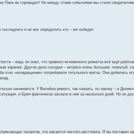
аже Панк не спровадит! Но между этими событиями мы стали свидетелям
о последнего я не мог определить кто – же победит.
пости – ведь он знал, что правило мгновенного рематча всё ещё работае
ным заранее. Другое дело сегодня – интрига очень большая, пожалуй, с
ба этих «возвращения» потребовали титульного матча. Они добились его
азад.
 только начинается. У Вилейна рематч, так сказать, по закону – а Дение
 ситуация, и Брея фактически загнали в неё за несколько дней. Но он до
отрясающих талантов, что касается чистого рестлинга. Я бы поставил на