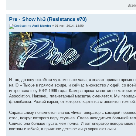
Всег
Pre - Show №3 (Resistance #70)
April Mendez
» 01 июн 2014, 13:50
И так, до шоу остаётся чуть меньше часа, а значит пришло время
на Ю – Тьюбе в прямом эфире, и сейчас множество людей, со все
интро всех шоу ВВФ 1999 года. Камера прокатывается по материка
Association. Наконец, планетарный масштаб сменяется. Мы период
флэшбэком. Резкий взрыв, от которого картинка становится темн
Справа снизу появляется значок «live», оператор с камерой перен
стол, вокруг которого пару стульев. Слева находиться большой те
Сейчас она больше пуста, чем полна. И вот оператор поворачивает
костюм с юбкой, а приятное детское лицо украшают очки.