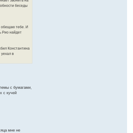
инает звонить на
дробности беседы
я обещаю тебе. И
ль Рио найдет
 сбил Константина
 уехал в
блемы с бумагами,
х с кучей
сяца мне не