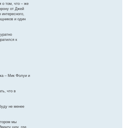
 о том, что – же
орону от Джей
 интересного,
ощников и один
куратно
братился к
ека – Мик Фолуи и
ть, что в
буду не менее
отором мы
венту шоу, где