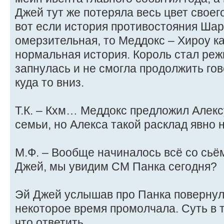
Джей тут же потеряла весь цвет своего
вот если история противостояния Шар
омерзительная, то Меддокс – Хироу ка
нормальная история. Король стал реж
запнулась и не смогла продолжить гов
куда то вниз.
Т.К. – Кхм… Меддокс предложил Алек
семьи, но Алекса такой расклад явно 
М.Ф. – Вообще начиналось всё со сьё
Джей, мы увидим СМ Панка сегодня?
Эй Джей услышав про Панка повернула
некоторое время промолчала. Суть в т
что ответить.