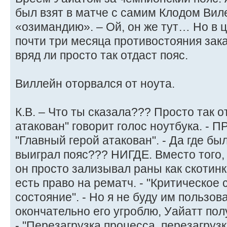
был взят в матче с самим Клодом Вил
«озимандию». – Ой, он же тут… Но в ц
почти три месяца противостояния зака
вряд ли просто так отдаст пояс.
Виллейн оторвался от ноута.
К.В. – Что ты сказала??? Просто так о
атакован" говорит голос ноутбука. -
"Главный герой атакован". - Да где бы
выиграл пояс??? НИГДЕ. Вместо того,
он просто зализывал раны как скотинк
есть право на рематч. - "Критическое 
состояние". - Но я не буду им пользов
окончательно его угроблю, Уайатт по
- "Перезагрузка процесса, перезагрузк