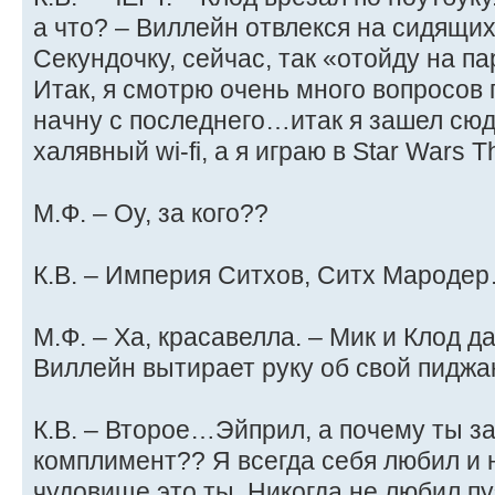
а что? – Виллейн отвлекся на сидящих
Секундочку, сейчас, так «отойду на па
Итак, я смотрю очень много вопросов
начну с последнего…итак я зашел сюд
халявный wi-fi, а я играю в Star Wars Th
М.Ф. – Оу, за кого??
К.В. – Империя Ситхов, Ситх Мароде
М.Ф. – Ха, красавелла. – Мик и Клод да
Виллейн вытирает руку об свой пиджа
К.В. – Второе…Эйприл, а почему ты з
комплимент?? Я всегда себя любил и 
чудовище это ты. Никогда не любил пу