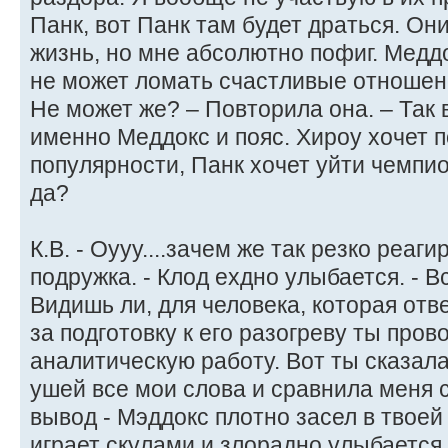
Панк, вот Панк там будет драться. Они
жизнь, но мне абсолютно пофиг. Меддо
не может ломать счастливые отношени
Не может же? – Повторила она. – Так 
именно Меддокс и пояс. Хироу хочет п
популярности, Панк хочет уйти чемпио
да?
К.В. - Оууу....зачем же так резко реа
подружка. - Клод ехдно улыбается. - В
Видишь ли, для человека, которая отве
за подготовку к его разогреву ты про
аналитическую работу. Вот ты сказала
ушей все мои слова и сравнила меня 
вывод - Мэддокс плотно засел в твоей г
играет скулами и злорадно улыбается.