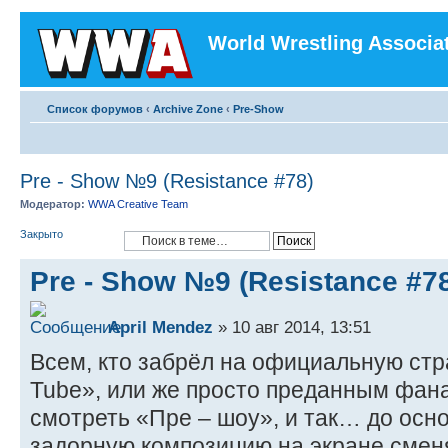
World Wrestling Associa
Список форумов
‹
Archive Zone
‹
Pre-Show
Pre - Show №9 (Resistance #78)
Модератор:
WWA Creative Team
Закрыто
Pre - Show №9 (Resistance #7
April Mendez
» 10 авг 2014, 13:51
Всем, кто забрёл на официальную ст
Tube», или же просто преданным фан
смотреть «Пре – шоу», и так… до осно
задорную композицию на экране смен