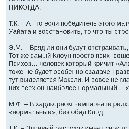
НИКОГДА.
Т.К. – А что если победитель этого ма
Уайата и восстановить, то что ты стр
Э.М. – Вряд ли они будут отстраивать,
Тот же самый Клоун просто псих, сош
Психоз… человек который кричит «Але
тоже не будет особенно озадачен раз
тут выделяется Моксли. И вовсе не гл
них всех он наиболее нормальный… 
М.Ф. – В хардкорном чемпионате ред
«нормальные», без обид Клод.
Т.К. – Здравый рассудок имеет свои п