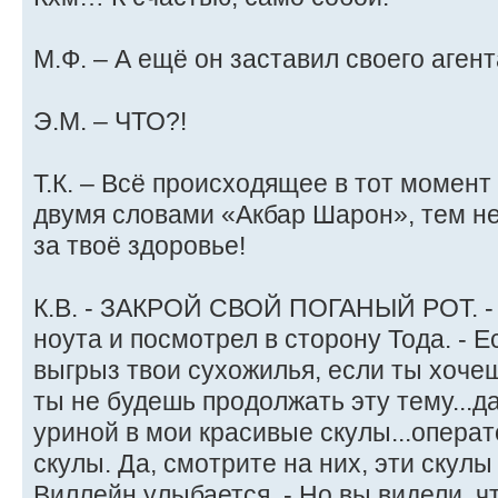
М.Ф. – А ещё он заставил своего агент
Э.М. – ЧТО?!
Т.К. – Всё происходящее в тот момент
двумя словами «Акбар Шарон», тем н
за твоё здоровье!
К.В. - ЗАКРОЙ СВОЙ ПОГАНЫЙ РОТ. - 
ноута и посмотрел в сторону Тода. - Е
выгрыз твои сухожилья, если ты хочеш
ты не будешь продолжать эту тему...д
уриной в мои красивые скулы...опера
скулы. Да, смотрите на них, эти скулы
Виллейн улыбается. - Но вы видели, ч