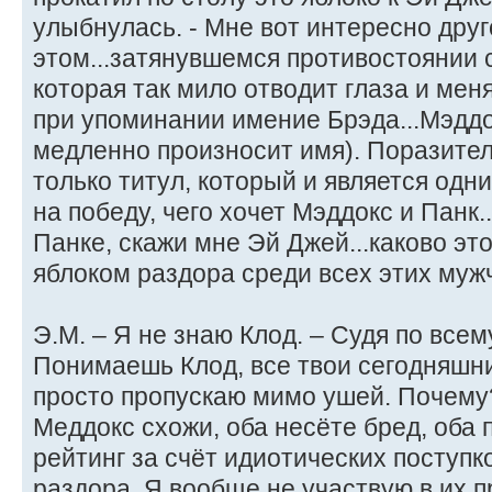
улыбнулась. - Мне вот интересно друг
этом...затянувшемся противостоянии 
которая так мило отводит глаза и мен
при упоминании имение Брэда...Мэдд
медленно произносит имя). Поразител
только титул, который и является одн
на победу, чего хочет Мэддокс и Панк..
Панке, скажи мне Эй Джей...каково эт
яблоком раздора среди всех этих муж
Э.М. – Я не знаю Клод. – Судя по всем
Понимаешь Клод, все твои сегодняшни
просто пропускаю мимо ушей. Почему
Меддокс схожи, оба несёте бред, оба
рейтинг за счёт идиотических поступков
раздора. Я вообще не участвую в их п