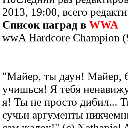
2013, 19:00, всего редакти
Список наград в
WWA
wwA Hardcore Champion (9
"Майер, ты даун! Майер, 
учишься! Я тебя ненавижу
я! Ты не просто дибил... 
сучьи аргументы никчемн
сам жалок!" (с) Nathaniel 