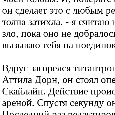
он сделает это с любым р
толпа затихла. - я счита
зло, пока оно не добралос
вызываю тебя на поединок
Вдруг загорелся титантро
Аттила Дорн, он стоял о
Скайлайн. Действие проис
ареной. Спустя секунду о
Последний раз редактиро