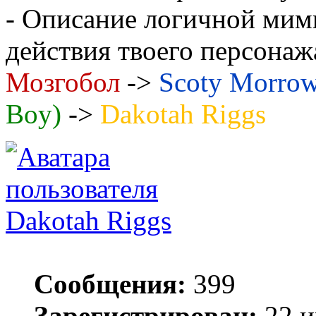
- Описание логичной мими
действия твоего персонаж
Мозгобол
->
Scoty Morro
Boy)
->
Dakotah Riggs
Dakotah Riggs
Сообщения:
399
Зарегистрирован:
22 и